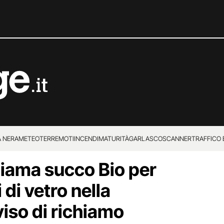
 NERA
METEO
TERREMOTI
INCENDI
MATURITÀ
GARLASCO
SCANNER
TRAFFICO E
hiama succo Bio per
 SUPERENALOTTO
 di vetro nella
viso di richiamo