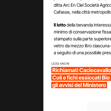
ditta Arc En Ciel Società Agric
Cafasse, nella città metropolit
Il lotto
della bevanda interessat
minimo di conservazione fissa
stampato sulla parte superiore 
vetro da mezzo litro ciascuna e
a seguito di una possibile pres
LEGGI ANCHE
Richiamati Caciocavallo
Coli e fichi essiccati Bi
gli avvisi del Ministero