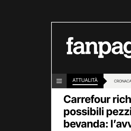
ATTUALITÀ
CRONACA
Carrefour ric
LOTTO E
possibili pezzi
bevanda: l’av