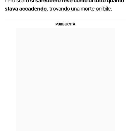
nello scafo
si sarebbero rese conto di tutto quanto
stava accadendo,
trovando una morte orribile.