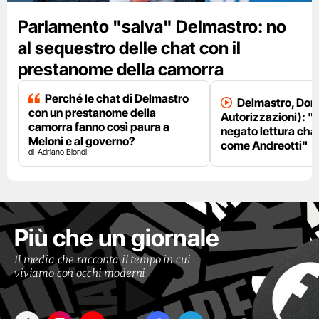
Parlamento "salva" Delmastro: no
al sequestro delle chat con il
prestanome della camorra
Perché le chat di Delmastro
Delmastro, Dori
con un prestanome della
Autorizzazioni): "
camorra fanno così paura a
negato lettura chat
Meloni e al governo?
come Andreotti"
Adriano Biondi
Più che un giornale
Il media che racconta il tempo in cui
viviamo con occhi moderni