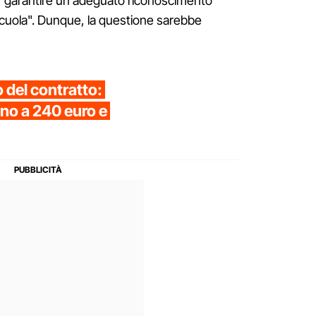
r garantire un adeguato riconoscimento
 scuola". Dunque, la questione sarebbe
o del contratto:
fino a 240 euro e