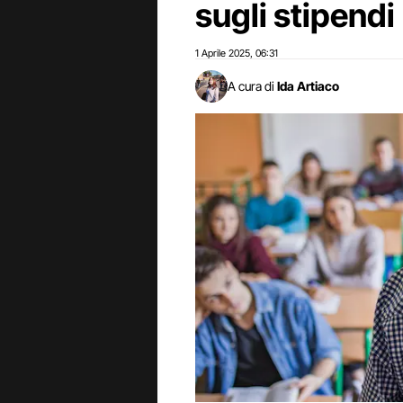
sugli stipendi
1 Aprile 2025
06:31
,
A cura di
Ida Artiaco