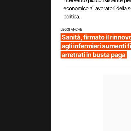
intervento più consistente pe
economico ai lavoratori della
politica.
LEGGI ANCHE
Sanità, firmato il rinnov
agli infermieri aumenti 
arretrati in busta paga