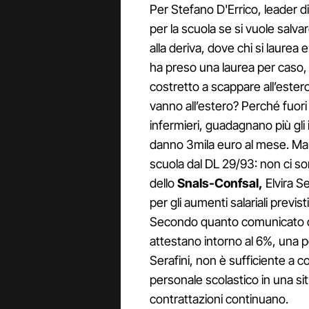
Per Stefano D'Errico, leader d
per la scuola se si vuole salv
alla deriva, dove chi si laur
ha preso una laurea per caso
costretto a scappare all’ester
vanno all’estero? Perché fuori 
infermieri, guadagnano più gli
danno 3mila euro al mese. Ma 
scuola dal DL 29/93: non ci sono
dello
Snals-Confsal,
Elvira S
per gli aumenti salariali previs
Secondo quanto comunicato dal
attestano intorno al 6%, una 
Serafini, non è sufficiente a cop
personale scolastico in una s
contrattazioni continuano.