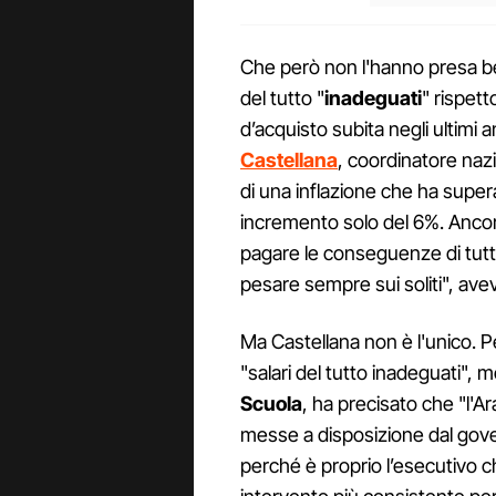
Che però non l'hanno presa b
del tutto "
inadeguati
" rispetto
d’acquisto subita negli ultimi a
Castellana
, coordinatore nazi
di una inflazione che ha superat
incremento solo del 6%. Ancor
pagare le conseguenze di tutt
pesare sempre sui soliti", a
Ma Castellana non è l'unico. P
"salari del tutto inadeguati", 
Scuola
, ha precisato che "l'Ar
messe a disposizione dal gover
perché è proprio l’esecutivo c