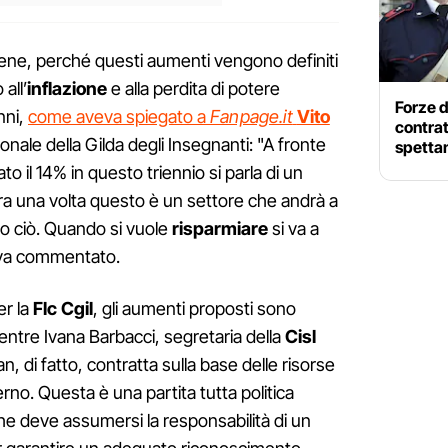
ene, perché questi aumenti vengono definiti
 all’
inflazione
e alla perdita di potere
Forze d
nni,
come aveva spiegato a
Fanpage.it
Vito
contrat
onale della Gilda degli Insegnanti: "A fronte
spettan
o il 14% in questo triennio si parla di un
a una volta questo è un settore che andrà a
o ciò. Quando si vuole
risparmiare
si va a
veva commentato.
er la
Flc
Cgil
, gli aumenti proposti sono
mentre Ivana Barbacci, segretaria della
Cisl
an, di fatto, contratta sulla base delle risorse
no. Questa è una partita tutta politica
he deve assumersi la responsabilità di un