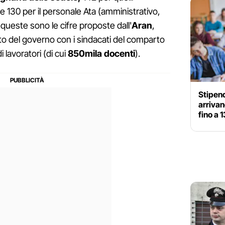
a e 130 per il personale Ata (amministrativo,
 queste sono le cifre proposte dall'
Aran
,
to del governo con i sindacati del comparto
i lavoratori (di cui
850mila
docenti
).
Stipend
arrivan
fino a 1