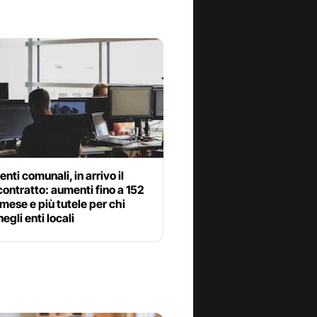
nti comunali, in arrivo il
ontratto: aumenti fino a 152
 mese e più tutele per chi
egli enti locali