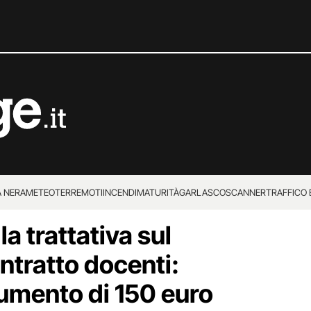
 NERA
METEO
TERREMOTI
INCENDI
MATURITÀ
GARLASCO
SCANNER
TRAFFICO E
la trattativa sul
 SUPERENALOTTO
ntratto docenti:
aumento di 150 euro