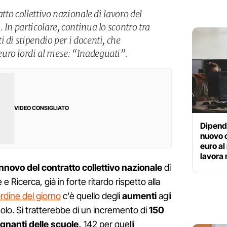
atto collettivo nazionale di lavoro del
 In particolare, continua lo scontro tra
 di stipendio per i docenti, che
uro lordi al mese: “Inadeguati”.
VIDEO CONSIGLIATO
Dipende
nuovo c
euro al
lavora n
innovo
del contratto
collettivo nazionale
di
 Ricerca, già in forte ritardo rispetto alla
'ordine del giorno
c'è quello degli
aumenti
agli
solo. Si tratterebbe di un incremento di
150
gnanti delle scuole,
142 per quelli