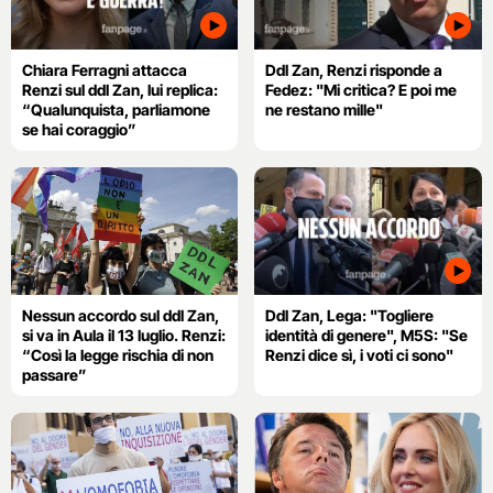
Chiara Ferragni attacca
Ddl Zan, Renzi risponde a
Renzi sul ddl Zan, lui replica:
Fedez: "Mi critica? E poi me
“Qualunquista, parliamone
ne restano mille"
se hai coraggio”
Nessun accordo sul ddl Zan,
Ddl Zan, Lega: "Togliere
si va in Aula il 13 luglio. Renzi:
identità di genere", M5S: "Se
“Così la legge rischia di non
Renzi dice sì, i voti ci sono"
passare”