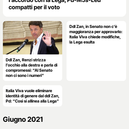
l’accordo con la Lega, Pd-M5s-Leu
compatti per il voto
Ddl Zan, in Senato non c’è
maggioranza per approvarlo:
Italia Viva chiede modifiche,
la Lega esulta
Ddl Zan, Renzi strizza
l’occhio alla destra e parla di
compromessi: “Al Senato
non ci sono i numeri”
Italia Viva vuole eliminare
identità di genere dal ddl Zan,
Pd: “Così si allinea alla Lega”
Giugno 2021