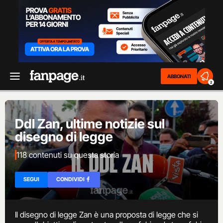
ABBONATI
2
Ddl Zan, ultime notizie sul
disegno di legge
118 contenuti su questa storia
SEGUI
CONDIVIDI
Il disegno di legge Zan è una proposta di legge che si