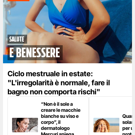
Salute
e benessere
Ciclo mestruale in estate:
"L'irregolarità è normale, fare il
bagno non comporta rischi"
“Non è il sole a
creare le macchie
bianche su viso e
Quan
corpo”, il
solar
dermatologo
per u
Mercuri spiega
prote