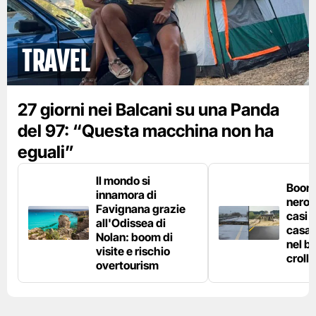
Travel
27 giorni nei Balcani su una Panda
del 97: “Questa macchina non ha
eguali”
Il mondo si
Boom 
innamora di
nero n
Favignana grazie
casi d
all'Odissea di
casa 
Nolan: boom di
nel bo
visite e rischio
crolla
overtourism