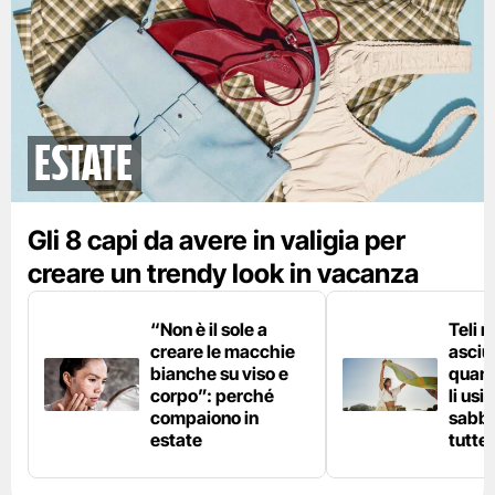
Estate
Gli 8 capi da avere in valigia per
creare un trendy look in vacanza
“Non è il sole a
Teli 
creare le macchie
asciu
bianche su viso e
quand
corpo”: perché
li usi
compaiono in
sabbi
estate
tutte 