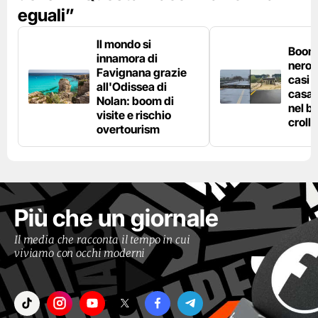
eguali”
Il mondo si
Boom 
innamora di
nero n
Favignana grazie
casi d
all'Odissea di
casa 
Nolan: boom di
nel bo
visite e rischio
crolla
overtourism
Più che un giornale
Il media che racconta il tempo in cui
viviamo con occhi moderni