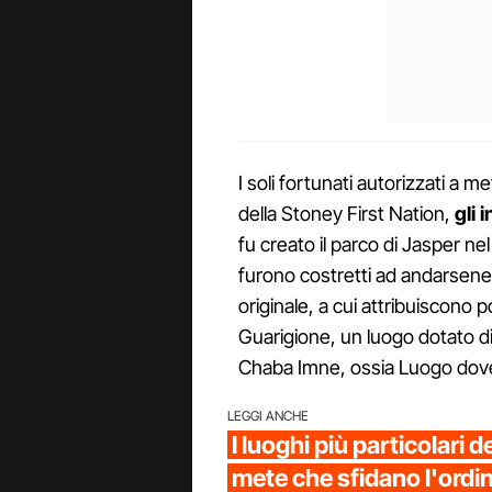
I soli fortunati autorizzati a m
della Stoney First Nation,
gli 
fu creato il parco di Jasper ne
furono costretti ad andarsene
originale, a cui attribuiscono p
Guarigione, un luogo dotato d
Chaba Imne, ossia Luogo dove g
LEGGI ANCHE
I luoghi più particolari 
mete che sfidano l'ordin