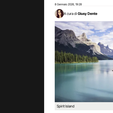
8 Gennaio 2026
19:28
,
A cura di
Giusy Dente
Spirit Island