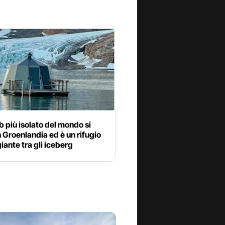
b più isolato del mondo si
n Groenlandia ed è un rifugio
iante tra gli iceberg