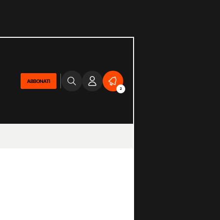
ABBONATI
2