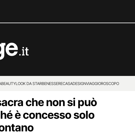
A
BEAUTY
LOOK DA STAR
BENESSERE
CASA
DESIGN
VIAGGI
OROSCOPO
 sacra che non si può
rché è concesso solo
lontano