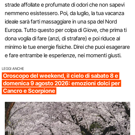
strade affollate e profumate di odori che non sapevi
nemmeno esistessero. Poi, da luglio, la tua vacanza
ideale sarà farti massaggiare in una spa del Nord
Europa. Tutto questo per colpa di Giove, che prima ti
dona voglia di fare (anzi, di strafare) e poi riduce al
minimo le tue energie fisiche. Direi che puoi esagerare
e fare entrambe le esperienze, nei momenti giusti.
LEGGI ANCHE
Oroscopo del weekend, il cielo di sabato 8 e
domenica 9 agosto 2026: emozioni dolci per
Cancro e Scorpione