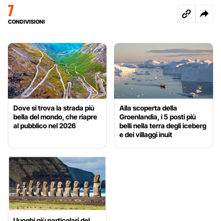
7
CONDIVISIONI
Dove si trova la strada più
Alla scoperta della
bella del mondo, che riapre
Groenlandia, i 5 posti più
al pubblico nel 2026
belli nella terra degli iceberg
e dei villaggi inuit
I luoghi più particolari del