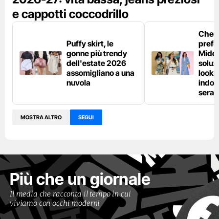
e cappotti coccodrillo
Chemi
Puffy skirt, le
prefe
gonne più trendy
Middl
dell'estate 2026
soluzi
assomigliano a una
look e
nuvola
indos
sera
MOSTRA ALTRO
SEGUI
Più che un giornale
Il media che racconta il tempo in cui
viviamo con occhi moderni