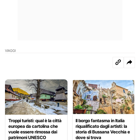
VIAGGI
Troppi turisti: qual è la città
Il borgo fantasma in Italia
europea da cartolina che
riqualificato dagli artisti: la
vuole essere rimossa dai
storia di Bussana Vecchia e
patrimoni UNESCO
dove si trova