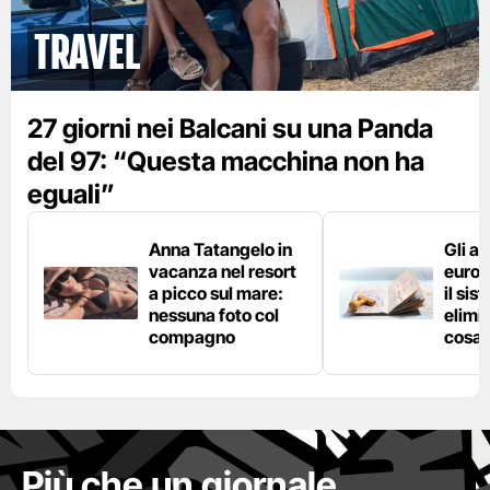
Travel
27 giorni nei Balcani su una Panda
del 97: “Questa macchina non ha
eguali”
Anna Tatangelo in
Gli ae
vacanza nel resort
europ
a picco sul mare:
il si
nessuna foto col
elimin
compagno
cosa 
Più che un giornale