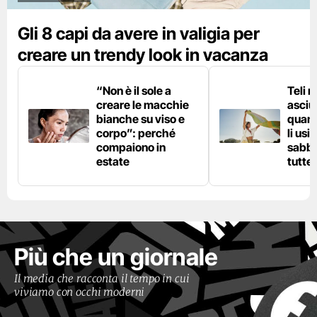
Gli 8 capi da avere in valigia per
creare un trendy look in vacanza
“Non è il sole a
Teli 
creare le macchie
asciu
bianche su viso e
quand
corpo”: perché
li usi
compaiono in
sabbi
estate
tutte 
Più che un giornale
Il media che racconta il tempo in cui
viviamo con occhi moderni