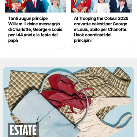
Tanti auguri principe
Al Trooping the Colour 2026
William: il dolce messaggio
cravatte celesti per George
di Charlotte, George e Louis
e Louis, abito per Charlotte:
per i 44 anni e la festa del
i look coordinati dei
papà
principini
Estate