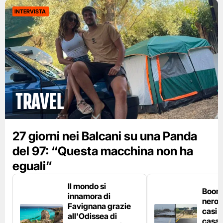
INTERVISTA
Travel
27 giorni nei Balcani su una Panda
del 97: “Questa macchina non ha
eguali”
Il mondo si
Boom 
innamora di
nero n
Favignana grazie
casi d
all'Odissea di
casa 