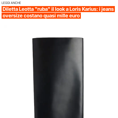
LEGGI ANCHE
Diletta Leotta "ruba" il look a Loris Karius: i jeans
oversize costano quasi mille euro