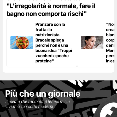
"L'irregolarità è normale, fare il
bagno non comporta rischi"
Pranzare con la
“Non è
frutta: la
crear
nutrizionista
bianc
Bracale spiega
corpo”
perché non è una
derm
buona idea "Troppi
Mercu
zuccheri e poche
perc
proteine"
in est
Più che un giornale
Il media che racconta il tempo in cui
viviamo con occhi moderni