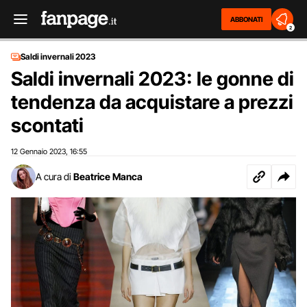
ABBONATI
2
Saldi invernali 2023
Saldi invernali 2023: le gonne di
tendenza da acquistare a prezzi
scontati
12 Gennaio 2023
16:55
,
A cura di
Beatrice Manca