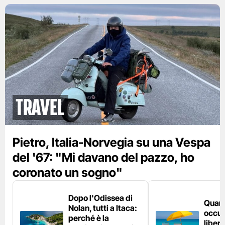
Travel
Pietro, Italia-Norvegia su una Vespa
del '67: "Mi davano del pazzo, ho
coronato un sogno"
Dopo l'Odissea di
Quant
Nolan, tutti a Itaca:
occup
perché è la
liber