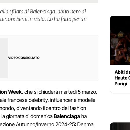
la sfilata di Balenciaga: abito nero di
steriore bene in vista. Lo ha fatto per un
VIDEO CONSIGLIATO
Abiti d
Haute C
Parigi
hion Week
, che si chiuderà martedì 5 marzo.
tale francese celebrity, influencer e modelle
mondo, diventando il centro del fashion
lla giornata di domenica
Balenciaga
ha
collezione Autunno/Inverno 2024-25: Denma