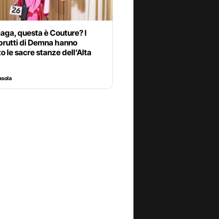
aga, questa è Couture? I
 brutti di Demna hanno
to le sacre stanze dell’Alta
asola