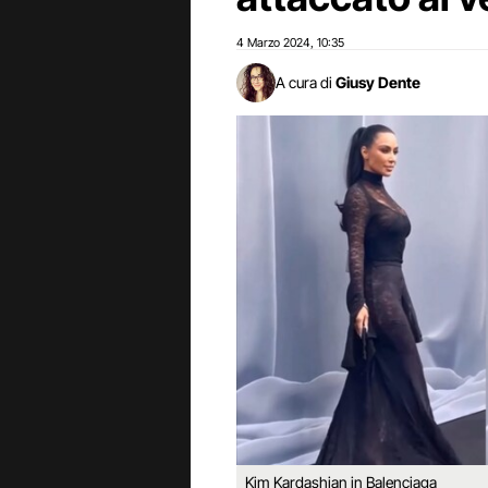
4 Marzo 2024
10:35
,
A cura di
Giusy Dente
Kim Kardashian in Balenciaga