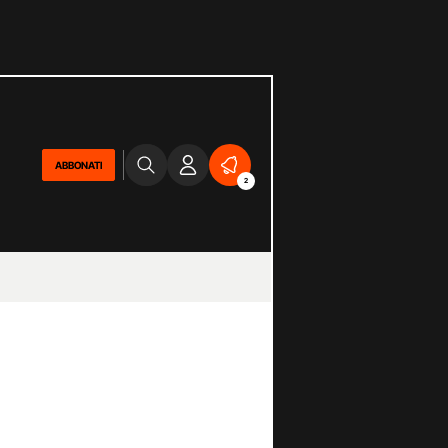
ABBONATI
2