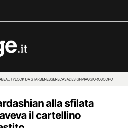
A
BEAUTY
LOOK DA STAR
BENESSERE
CASA
DESIGN
VIAGGI
OROSCOPO
dashian alla sfilata
aveva il cartellino
estito