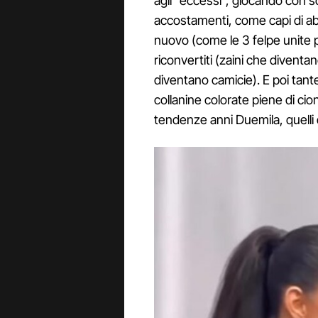
agli "eccessi", giocando con so
accostamenti, come capi di ab
nuovo (come le 3 felpe unite pe
riconvertiti (zaini che diventa
diventano camicie). E poi tante
collanine colorate piene di ciondo
tendenze anni Duemila, quelli d