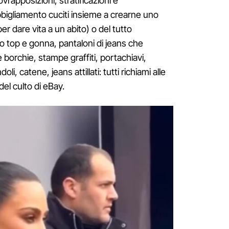
vrapposizioni, stratificazioni e
bigliamento cuciti insieme a crearne uno
r dare vita a un abito) o del tutto
no top e gonna, pantaloni di jeans che
 borchie, stampe graffiti, portachiavi,
li, catene, jeans attillati: tutti richiami alle
el culto di eBay.