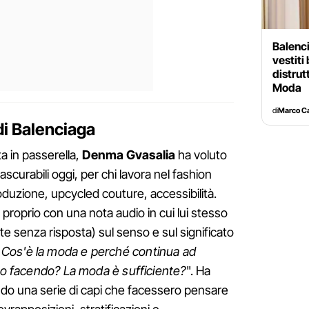
Balenci
vestiti
distrut
Moda
di
Marco C
di Balenciaga
a in passerella,
Denma Gvasalia
ha voluto
rascurabili oggi, per chi lavora nel fashion
uzione, upcycled couture, accessibilità.
 proprio con una nota audio in cui lui stesso
e senza risposta) sul senso e sul significato
? Cos'è la moda e perché continua ad
sto facendo? La moda è sufficiente?
". Ha
do una serie di capi che facessero pensare