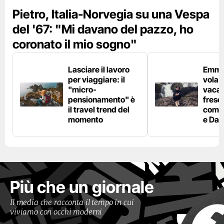
Pietro, Italia-Norvegia su una Vespa
del '67: "Mi davano del pazzo, ho
coronato il mio sogno"
Lasciare il lavoro
Emma
per viaggiare: il
vola i
"micro-
vacan
pensionamento" è
fresc
il travel trend del
compa
momento
e Dar
Più che un giornale
Il media che racconta il tempo in cui
viviamo con occhi moderni