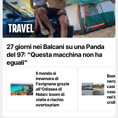
Travel
27 giorni nei Balcani su una Panda
del 97: “Questa macchina non ha
eguali”
Il mondo si
Boom 
innamora di
nero n
Favignana grazie
casi d
all'Odissea di
casa 
Nolan: boom di
nel bo
visite e rischio
crolla
overtourism