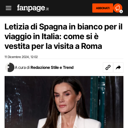
ABBONATI
2
Letizia di Spagna in bianco per il
viaggio in Italia: come si è
vestita per la visita a Roma
11 Dicembre 2024
12:02
,
A cura di
Redazione Stile e Trend