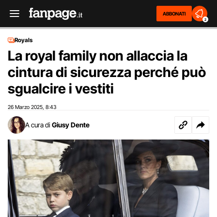
ABBONATI
2
Royals
La royal family non allaccia la
cintura di sicurezza perché può
sgualcire i vestiti
26 Marzo 2025
8:43
,
A cura di
Giusy Dente