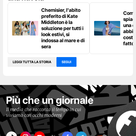
Chemisier, l'abito
Come 
preferito di Kate
spiag
Middleton è la
una c
soluzione per tutti i
abbin
look estivi, si
costu
indossa al mare e di
fatto
sera
LEGGI TUTTA LA STORIA
SEGUI
Più che un giornale
Il media che racconta il tempo in cui
viviamo con occhi moderni