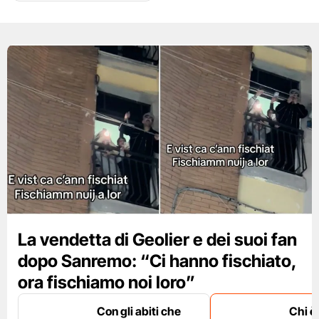
La vendetta di Geolier e dei suoi fan
dopo Sanremo: “Ci hanno fischiato,
ora fischiamo noi loro”
Con gli abiti che
Chi è