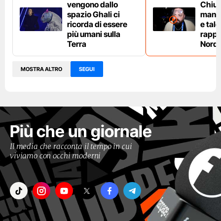
vengono dallo
Chium
spazio Ghali ci
manag
ricorda di essere
e tale
più umani sulla
rappe
Terra
Nord 
MOSTRA ALTRO
SEGUI
Più che un giornale
Il media che racconta il tempo in cui
viviamo con occhi moderni