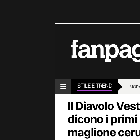
STILE E TREND
MOD
Il Diavolo Ves
dicono i primi
maglione ceru