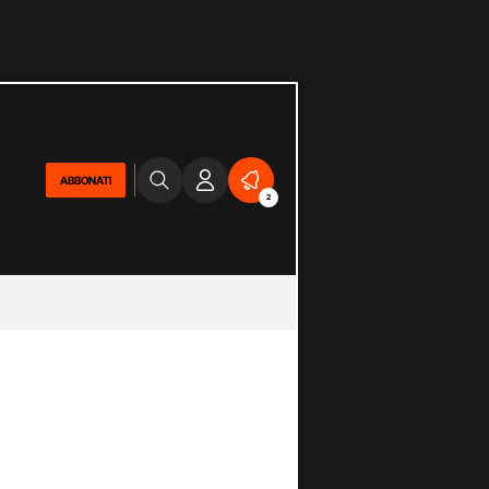
ABBONATI
2