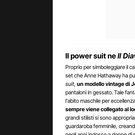
Il power suit ne
Il Di
Proprio per simboleggiare il c
set che Anne Hathaway ha pu
suit
,
un modello vintage di J
pantaloni in gessato. Tale fan
l'abito maschile per eccellenz
sempre viene collegato al lo
grandi stilisti si sono appropri
guardaroba femminile, creando
negli anni indosso a donne di 