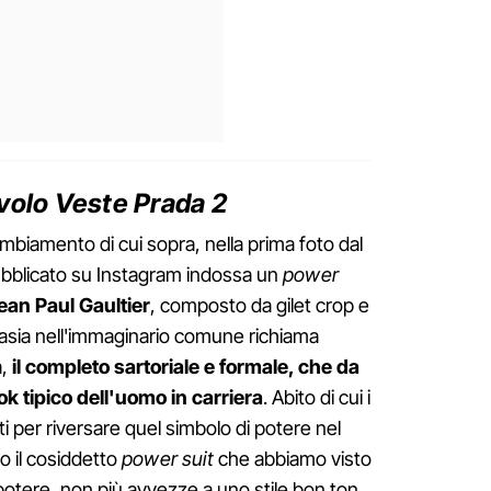
avolo Veste Prada 2
ambiamento di cui sopra, nella prima foto dal
bblicato su Instagram indossa un
power
ean Paul Gaultier
, composto da gilet crop e
tasia nell'immaginario comune richiama
a,
il completo sartoriale e formale, che da
ok tipico dell'uomo in carriera
. Abito di cui i
ati per riversare quel simbolo di potere nel
 il cosiddetto
power suit
che abbiamo visto
potere, non più avvezze a uno stile bon ton