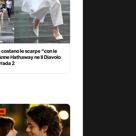
costano le scarpe “con le
 Anne Hathaway ne Il Diavolo
Prada 2
ONE