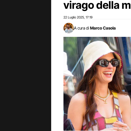
virago della 
22 Luglio 2025
17:19
,
A cura di
Marco Casola