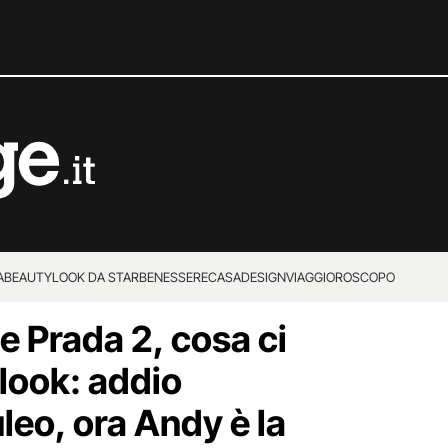
A
BEAUTY
LOOK DA STAR
BENESSERE
CASA
DESIGN
VIAGGI
OROSCOPO
te Prada 2, cosa ci
 look: addio
leo, ora Andy è la