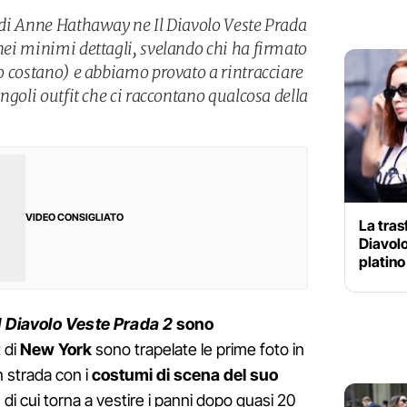
k di Anne Hathaway ne Il Diavolo Veste Prada
 nei minimi dettagli, svelando chi ha firmato
nto costano) e abbiamo provato a rintracciare
singoli outfit che ci raccontano qualcosa della
VIDEO CONSIGLIATO
La tras
Diavolo
platino
Il Diavolo Veste Prada 2
sono
t di
New York
sono trapelate le prime foto in
 strada con i
costumi di scena del suo
, di cui torna a vestire i panni dopo quasi 20