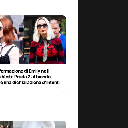
formazione di Emily ne Il
 Veste Prada 2: il biondo
 è una dichiarazione d’intenti