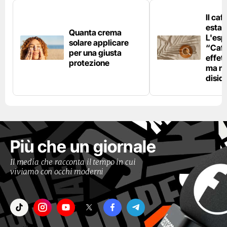
Il caf
estat
Quanta crema
L'esp
solare applicare
“Caff
per una giusta
effet
protezione
ma no
disid
Più che un giornale
Il media che racconta il tempo in cui
viviamo con occhi moderni