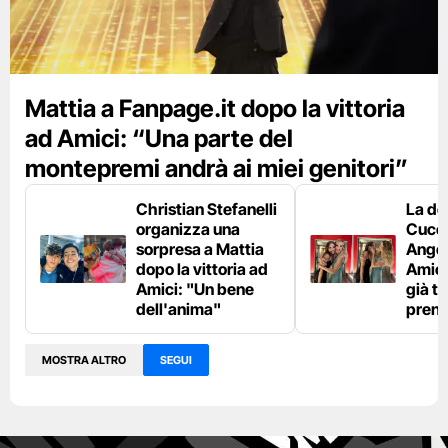
Mattia a Fanpage.it dopo la vittoria
ad Amici: “Una parte del
montepremi andrà ai miei genitori”
Christian Stefanelli
La de
organizza una
Cucca
sorpresa a Mattia
Angel
dopo la vittoria ad
Amici
Amici: "Un bene
già ta
dell'anima"
prendi
MOSTRA ALTRO
SEGUI