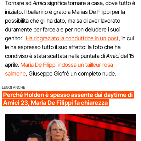
Tornare ad
Amici
significa tornare a casa, dove tutto è
iniziato. Il ballerino è grato a Marias De Filippi per la
possibilità che gli ha dato, ma sa di aver lavorato
duramente per farcela e per non deludere i suoi
genitori.
Ha ringraziato la conduttrice in un post
, in cui
le ha espresso tutto il suo affetto: la foto che ha
condiviso è stata scattata nella puntata di
Amici
del 15
aprile.
Maria De Filippi indossa un tailleur rosa
salmone
, Giuseppe Giofrè un completo nude.
LEGGI ANCHE
Perché Holden è spesso assente dai daytime di
Amici 23, Maria De Filippi fa chiarezza