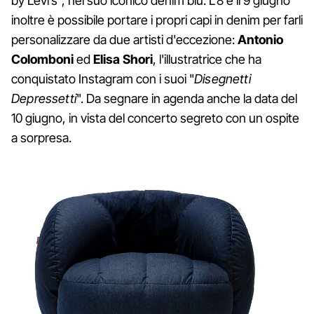
by Levi’s”, nel suo iconico denim blu. L’8 e il 9 giugno
inoltre è possibile portare i propri capi in denim per farli
personalizzare da due artisti d'eccezione:
Antonio
Colomboni
ed
Elisa Shori
, l'illustratrice che ha
conquistato Instagram con i suoi "
Disegnetti
Depressetti
". Da segnare in agenda anche la data del
10 giugno, in vista del concerto segreto con un ospite
a sorpresa.