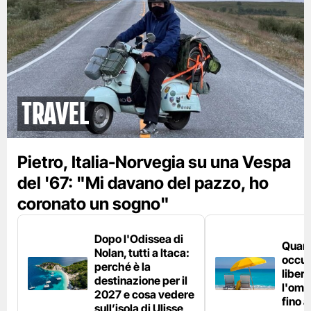
Travel
Pietro, Italia-Norvegia su una Vespa
del '67: "Mi davano del pazzo, ho
coronato un sogno"
Dopo l'Odissea di
Quant
Nolan, tutti a Itaca:
occup
perché è la
liber
destinazione per il
l'omb
2027 e cosa vedere
fino 
sull’isola di Ulisse