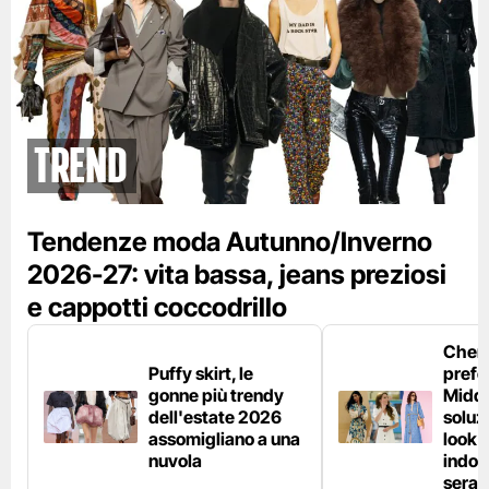
Trend
Tendenze moda Autunno/Inverno
2026-27: vita bassa, jeans preziosi
e cappotti coccodrillo
Chemi
Puffy skirt, le
prefe
gonne più trendy
Middl
dell'estate 2026
soluzi
assomigliano a una
look e
nuvola
indos
sera