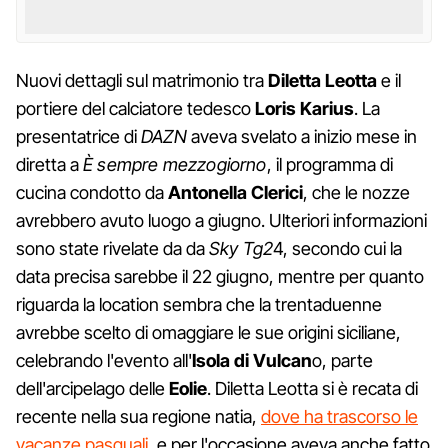
Nuovi dettagli sul matrimonio tra
Diletta
Leotta
e il
portiere del calciatore tedesco
Loris
Karius
. La
presentatrice di
DAZN
aveva svelato a inizio mese in
diretta a
È sempre mezzogiorno
, il programma di
cucina condotto da
Antonella
Clerici
, che le nozze
avrebbero avuto luogo a giugno. Ulteriori informazioni
sono state rivelate da da
Sky Tg2
4, secondo cui la
data precisa sarebbe il 22 giugno, mentre per quanto
riguarda la location sembra che la trentaduenne
avrebbe scelto di omaggiare le sue origini siciliane,
celebrando l'evento all'
Isola di Vulcan
o, parte
dell'arcipelago delle
Eolie
. Diletta Leotta si è recata di
recente nella sua regione natia,
dove ha trascorso le
vacanze pasquali
, e per l'occasione aveva anche fatto