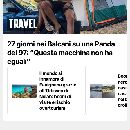
Travel
27 giorni nei Balcani su una Panda
del 97: “Questa macchina non ha
eguali”
Il mondo si
Boom 
innamora di
nero n
Favignana grazie
casi d
all'Odissea di
casa 
Nolan: boom di
nel bo
visite e rischio
crolla
overtourism