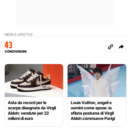
MODA E LIFESTYLE
43
CONDIVISIONI
Asta da record per le
Louis Vuitton, angeli e
scarpe disegnate da Virgil
uomini come spose: la
Abloh: vendute per 22
sfilata postuma di Virgil
milioni di euro
Abloh commuove Parigi