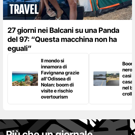
Travel
27 giorni nei Balcani su una Panda
del 97: “Questa macchina non ha
eguali”
Il mondo si
Boom 
innamora di
nero n
Favignana grazie
casi d
all'Odissea di
casa 
Nolan: boom di
nel bo
visite e rischio
crolla
overtourism
Più che un giornale