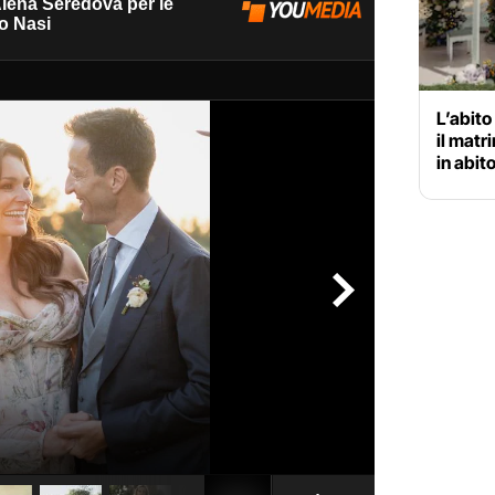
L’abito
il matr
in abit