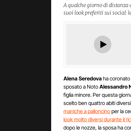
A qualche giorno di distanza 
suoi look preferiti sui social: l
Alena Seredova
ha coronato i
sposato a Noto
Alessandro 
figlia minore. Per questa giorn
scelto ben quattro abiti divers
maniche a palloncino
per la ce
look molto diversi durante il r
dopo le nozze, la sposa ha con