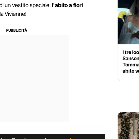
di un vestito speciale:
l'abito a fiori
la Vivienne!
I tre l
Sansoni
Tommaso
abito s