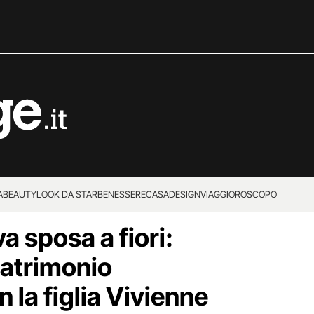
A
BEAUTY
LOOK DA STAR
BENESSERE
CASA
DESIGN
VIAGGI
OROSCOPO
 sposa a fiori:
 matrimonio
 la figlia Vivienne