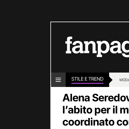
STILE E TREND
MOD
Alena Seredova
l’abito per il
coordinato con