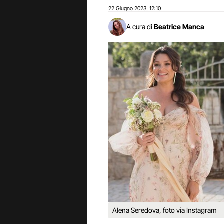
22 Giugno 2023
12:10
,
A cura di
Beatrice Manca
Alena Seredova, foto via Instagram