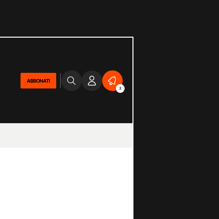
ABBONATI
2