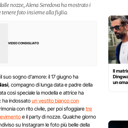
dalle nozze, Alena Seredova ha mostrato i
e tenere foto insieme alla figlia.
VIDEO CONSIGLIATO
Il matr
Dingwal
l suo sogno d'amore: il 17 giugno ha
un omag
Nasi
, compagno di lunga data e padre della
ata così speciale la modella e attrice ha
i: ha indossato
un vestito bianco con
rimonia con rito civile, per poi sfoggiare
tre
icevimento
e il party di nozze. Qualche giorno
diviso su Instagram le foto più belle della