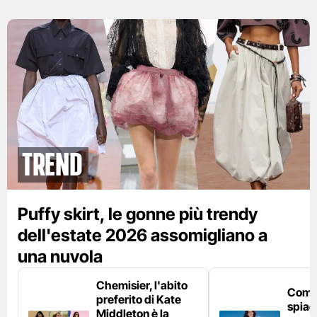
Trend
Puffy skirt, le gonne più trendy
dell'estate 2026 assomigliano a
una nuvola
Chemisier, l'abito
Come 
preferito di Kate
spiag
Middleton è la