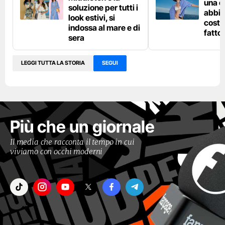
una c
soluzione per tutti i
abbin
look estivi, si
costu
indossa al mare e di
fatto
sera
LEGGI TUTTA LA STORIA
SEGUI
Più che un giornale
Il media che racconta il tempo in cui
viviamo con occhi moderni