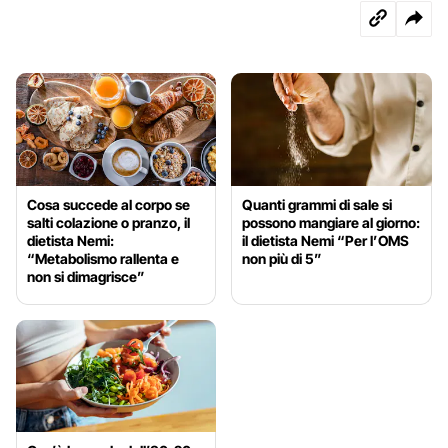
Cosa succede al corpo se
Quanti grammi di sale si
salti colazione o pranzo, il
possono mangiare al giorno:
dietista Nemi:
il dietista Nemi “Per l’OMS
“Metabolismo rallenta e
non più di 5”
non si dimagrisce”