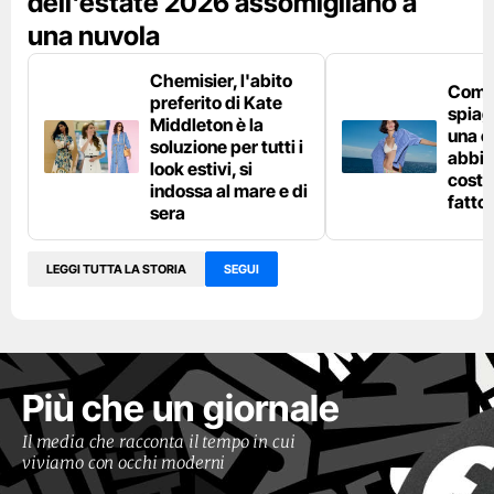
dell'estate 2026 assomigliano a
una nuvola
Chemisier, l'abito
Come 
preferito di Kate
spiag
Middleton è la
una c
soluzione per tutti i
abbin
look estivi, si
costu
indossa al mare e di
fatto
sera
LEGGI TUTTA LA STORIA
SEGUI
Più che un giornale
Il media che racconta il tempo in cui
viviamo con occhi moderni