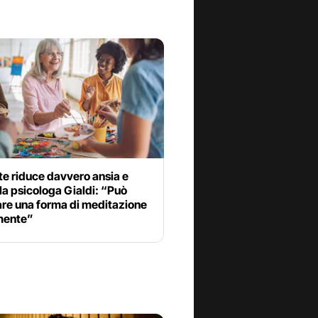
te riduce davvero ansia e
 la psicologa Gialdi: “Può
are una forma di meditazione
 mente”