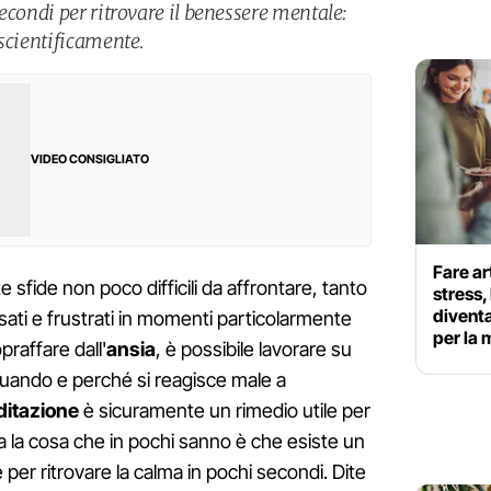
econdi per ritrovare il benessere mentale:
 scientificamente.
VIDEO CONSIGLIATO
Fare ar
e sfide non poco difficili da affrontare, tanto
stress,
divent
ati e frustrati in momenti particolarmente
per la
praffare dall'
ansia
, è possibile lavorare su
quando e perché si reagisce male a
itazione
è sicuramente un rimedio utile per
i ma la cosa che in pochi sanno è che esiste un
 per ritrovare la calma in pochi secondi. Dite