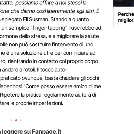
tatto, possiamo offrire a noi stessi la
ne che diamo così liberamente agli altri. È
Perché 
a spiegato Eli Susman. Stando a quanto
miglior
 un semplice "finger-tapping" riuscirebbe ad
 l'ormone dello stress, e a migliorare la salute
ile non può sostituire l'intervento di uno
he è una soluzione utile per cominciare ad
o, rientrando in contatto col proprio corpo
andare a rotoli. Il tocco auto-
raticato ovunque, basta chiudere gli occhi
chiedendosi "Come posso essere amico di me
ipetere la pratica regolarmente aiuterà di
tare le proprie imperfezioni.
 leggere su Fanpage.it