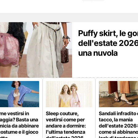
Puffy skirt, le g
dell'estate 202
una nuvola
e vestirsi in
Sleep couture,
Sandali infradito 
iaggia? Basta una
vestirsi come per
tacco, la mania
micia da abbinare
andare a dormire:
dell'estate 2026:
costume e il gioco
l'ultima tendenza
come si abbinano 
atto
dell'estate 2026
look di tendenza