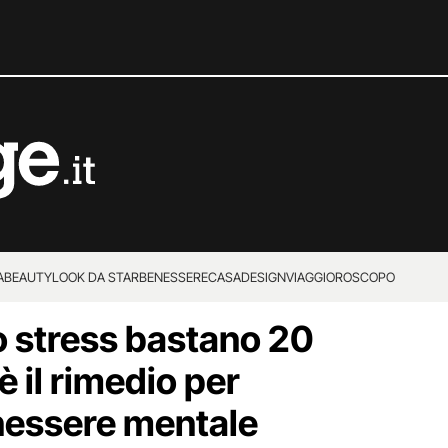
A
BEAUTY
LOOK DA STAR
BENESSERE
CASA
DESIGN
VIAGGI
OROSCOPO
lo stress bastano 20
è il rimedio per
enessere mentale