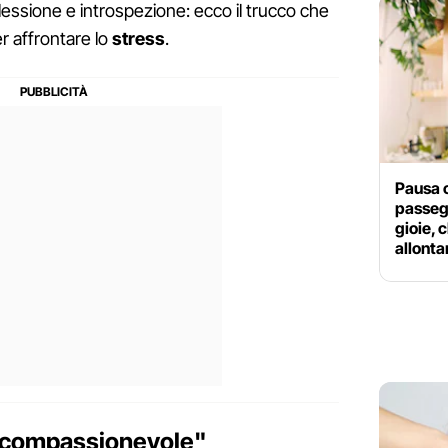
riflessione e introspezione: ecco il trucco che
er affrontare lo
stress
.
Pausa c
passegg
gioie, 
allonta
o-compassionevole"