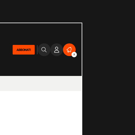
ABBONATI
2