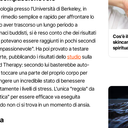
logia presso l'Università di Berkeley, in
il rimedio semplice e rapido per affrontare lo
opo aver trascorso un lungo periodo a
ci buddisti, si è reso conto che dei risultati
Cos’è i
ne potevano essere raggiunti in pochi secondi
skincar
spiritu
passionevole". Ha poi provato a testare
e, pubblicando i risultati dello
studio
sulla
nd Therapy: secondo lui basterebbe auto-
toccare una parte del proprio corpo per
gere un incredibile stato di benessere
mente i livelli di stress. L'unica "regola" da
tica" per essere efficace va eseguita
 non ci si trova in un momento di ansia.
ca