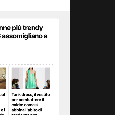
onne più trendy
6 assomigliano a
col
Tank dress, il vestito
per combattere il
caldo: come si
e i
abbina l'abito di
 da
tendenza per