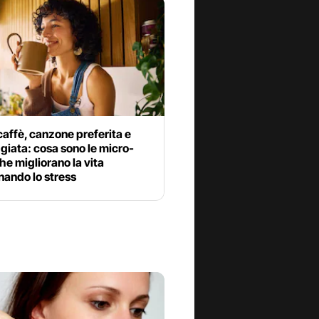
affè, canzone preferita e
iata: cosa sono le micro-
che migliorano la vita
nando lo stress