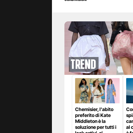
Trend
Chemisier, l'abito
Com
preferito di Kate
sp
Middleton è la
ca
soluzione per tutti i
al 
look estivi, si
è f