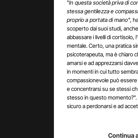
"
In questa società priva di con
stessa gentilezza e compassio
proprio a portata di mano
", h
scoperto dai suoi studi, anche
abbassare i livelli di cortisolo,
mentale. Certo, una pratica sim
psicoterapeuta, ma è chiaro c
amarsi e ad apprezzarsi davver
in momenti in cui tutto sembra 
compassionevole può essere p
e concentrarsi su se stessi 
stesso in questo momento?". R
sicuro a perdonarsi e ad accet
Continua a