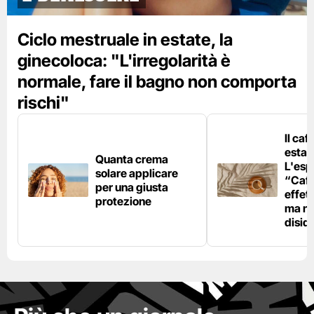
Ciclo mestruale in estate, la
ginecoloca: "L'irregolarità è
normale, fare il bagno non comporta
rischi"
Il caf
estat
Quanta crema
L'esp
solare applicare
“Caff
per una giusta
effet
protezione
ma no
disid