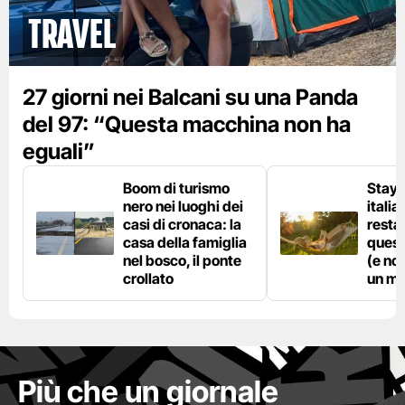
Travel
27 giorni nei Balcani su una Panda
del 97: “Questa macchina non ha
eguali”
Boom di turismo
Stayc
nero nei luoghi dei
italia
casi di cronaca: la
resta
casa della famiglia
quest
nel bosco, il ponte
(e no
crollato
un ma
Più che un giornale