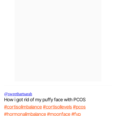
@sweethartsarah
How i got rid of my puffy face with PCOS
#cortisolimbalance
#cortisollevels
#pcos
#hormonalimbalance
#moonface
#fyp