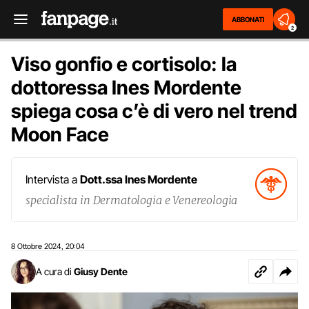
ABBONATI
2
Viso gonfio e cortisolo: la
dottoressa Ines Mordente
spiega cosa c’è di vero nel trend
Moon Face
Intervista a
Dott.ssa Ines Mordente
specialista in Dermatologia e Venereologia
8 Ottobre 2024
20:04
,
A cura di
Giusy Dente