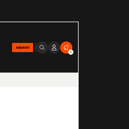
ABBONATI
2