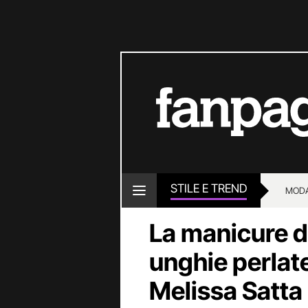
STILE E TREND
MOD
La manicure d
unghie perlate
Melissa Satta