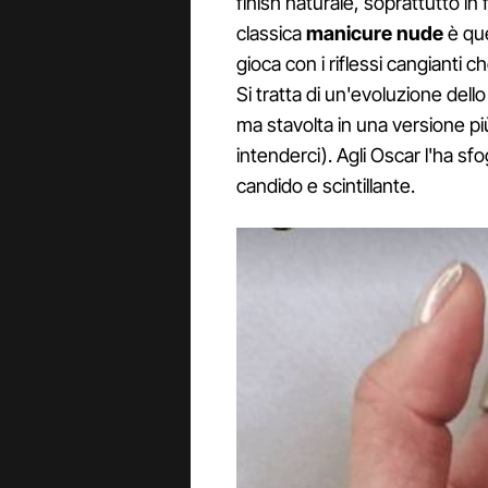
finish naturale, soprattutto in 
classica
manicure nude
è que
gioca con i riflessi cangianti ch
Si tratta di un'evoluzione dell
ma stavolta in una versione pi
intenderci). Agli Oscar l'ha sf
candido e scintillante.