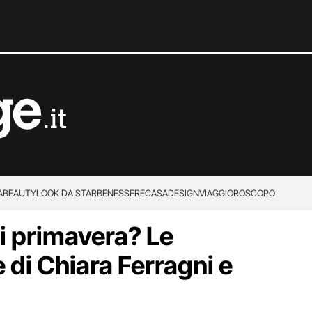
A
BEAUTY
LOOK DA STAR
BENESSERE
CASA
DESIGN
VIAGGI
OROSCOPO
i primavera? Le
 di Chiara Ferragni e