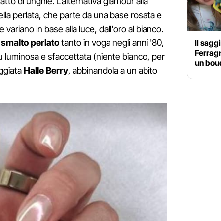
fatto di unghie. L'alternativa glamour alla
lla perlata, che parte da una base rosata e
e variano in base alla luce, dall'oro al bianco.
o
smalto perlato
tanto in voga negli anni '80,
Il sagg
Ferrag
ù luminosa e sfaccettata (niente bianco, per
un bouq
oggiata
Halle Berry
, abbinandola a un abito