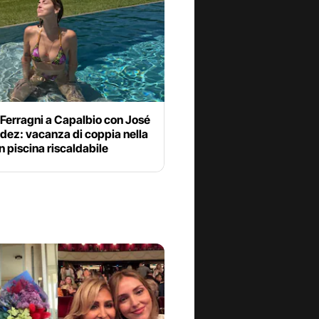
Ferragni a Capalbio con José
dez: vacanza di coppia nella
on piscina riscaldabile