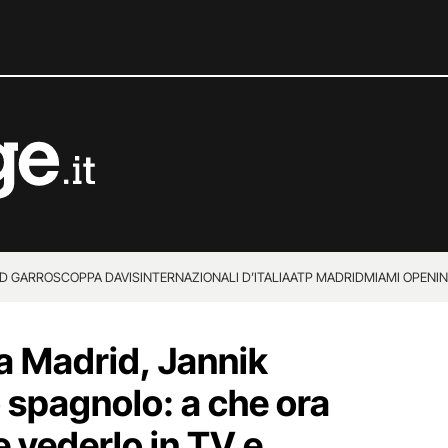
D GARROS
COPPA DAVIS
INTERNAZIONALI D’ITALIA
ATP MADRID
MIAMI OPEN
I
a Madrid, Jannik
to spagnolo: a che ora
e vederlo in TV e