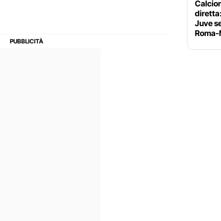
Calciom
diretta
Juve se
Roma-M