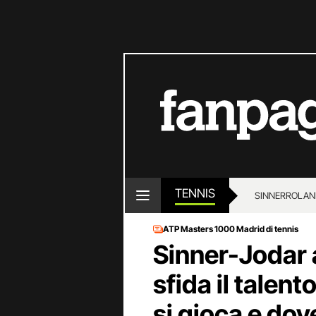
TENNIS
SINNER
ROLAN
ATP Masters 1000 Madrid di tennis
Sinner-Jodar 
sfida il talen
si gioca e dov