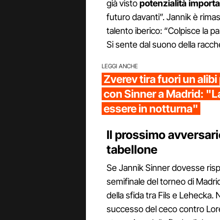
già visto
potenzialità importa
futuro davanti”. Jannik è rimas
talento iberico: “Colpisce la p
Si sente dal suono della racch
LEGGI ANCHE
Zverev tira fuori un alibi
con Sinner a Madrid: "L
essere in notturna"
Il prossimo avversario
tabellone
Se Jannik Sinner dovesse rispet
semifinale del torneo di Madri
della sfida tra Fils e Lehecka.
successo del ceco contro Lore