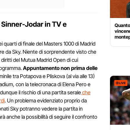
 Sinner-Jodar in TV e
Quanto
vincend
monte
ei quarti di finale del Masters 1000 di Madrid
e da Sky. Niente di sorprendente visto che
i diritti del Mutua Madrid Open di cui
programma.
Appuntamento non prima delle
inile tra Potapova e Pliskova (al via alle 13)
LIVE
dium, con la telecronaca di Elena Pero e
unque il rischio di una partita serale
che
rdi
. Un problema evidenziato proprio da
nati Sky potranno vedere la partita in
 anche la possibilità di seguire il confronto