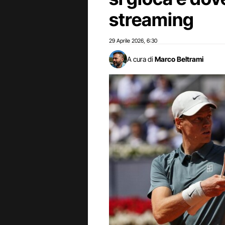
streaming
29 Aprile 2026
6:30
,
A cura di
Marco Beltrami