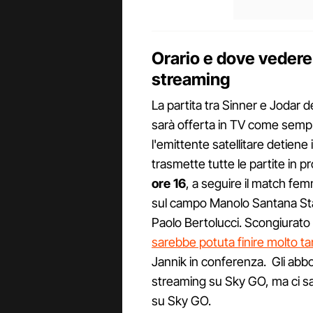
Orario e dove vedere
streaming
La partita tra Sinner e Jodar d
sarà offerta in TV come sempr
l'emittente satellitare detiene 
trasmette tutte le partite in 
ore 16
, a seguire il match femm
sul campo Manolo Santana Sta
Paolo Bertolucci. Scongiurato d
sarebbe potuta finire molto ta
Jannik in conferenza. Gli abbo
streaming su Sky GO, ma ci sarà
su Sky GO.