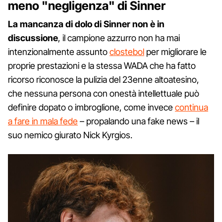
meno "negligenza" di Sinner
La mancanza di dolo di Sinner non è in
discussione
, il campione azzurro non ha mai
intenzionalmente assunto
clostebol
per migliorare le
proprie prestazioni e la stessa WADA che ha fatto
ricorso riconosce la pulizia del 23enne altoatesino,
che nessuna persona con onestà intellettuale può
definire dopato o imbroglione, come invece
continua
a fare in mala fede
– propalando una fake news – il
suo nemico giurato Nick Kyrgios.