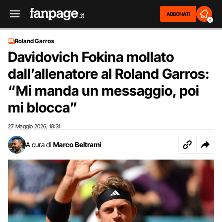
ABBONATI
2
Roland Garros
Davidovich Fokina mollato
dall’allenatore al Roland Garros:
“Mi manda un messaggio, poi
mi blocca”
27 Maggio 2026
18:31
,
A cura di
Marco Beltrami