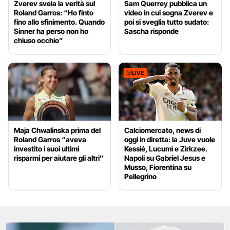
Zverev svela la verità sul
Sam Querrey pubblica un
Roland Garros: “Ho finto
video in cui sogna Zverev e
fino allo sfinimento. Quando
poi si sveglia tutto sudato:
Sinner ha perso non ho
Sascha risponde
chiuso occhio”
LIVE
Maja Chwalinska prima del
Calciomercato, news di
Roland Garros “aveva
oggi in diretta: la Juve vuole
investito i suoi ultimi
Kessié, Lucumì e Zirkzee.
risparmi per aiutare gli altri”
Napoli su Gabriel Jesus e
Musso, Fiorentina su
Pellegrino