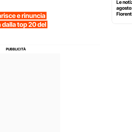
Le noti
agosto
Fiorent
risce e rinuncia
 dalla top 20 del