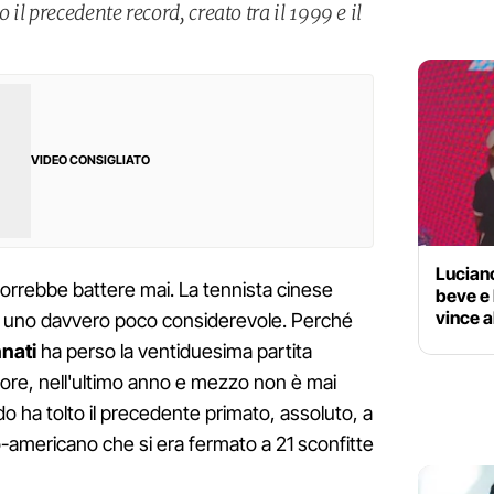
il precedente record, creato tra il 1999 e il
VIDEO CONSIGLIATO
Luciano
rrebbe battere mai. La tennista cinese
beve e 
vince a
o uno davvero poco considerevole. Perché
nati
ha perso la ventiduesima partita
iore, nell'ultimo anno e mezzo non è mai
do ha tolto il precedente primato, assoluto, a
lo-americano che si era fermato a 21 sconfitte