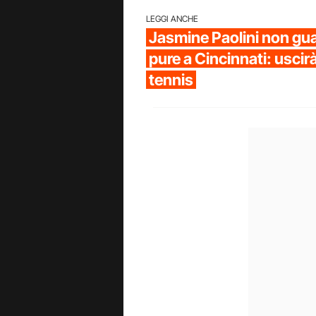
LEGGI ANCHE
Jasmine Paolini non gua
pure a Cincinnati: uscirà
tennis