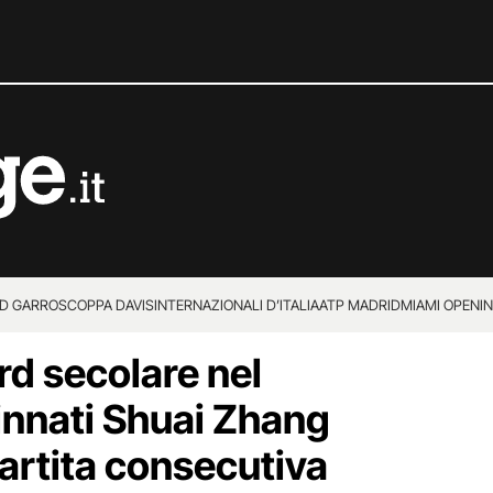
D GARROS
COPPA DAVIS
INTERNAZIONALI D’ITALIA
ATP MADRID
MIAMI OPEN
I
rd secolare nel
cinnati Shuai Zhang
partita consecutiva