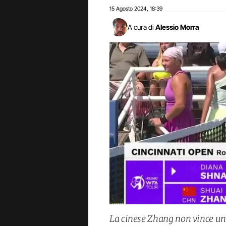
15 Agosto 2024
18:39
,
A cura di
Alessio Morra
La cinese Zhang non vince una