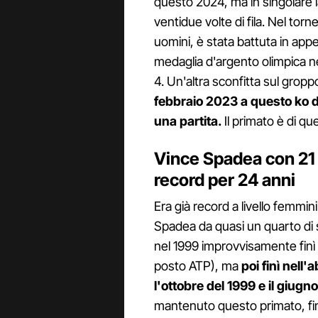
questo 2024, ma in singolare 
ventidue volte di fila. Nel tor
uomini, è stata battuta in app
medaglia d'argento olimpica ne
4. Un'altra sconfitta sul gropp
febbraio 2023 a questo ko
una partita.
Il primato è di qu
Vince Spadea con 21 sc
record per 24 anni
Era già record a livello femmin
Spadea da quasi un quarto di
nel 1999 improvvisamente finì ne
posto ATP), ma
poi finì nell'
l'ottobre del 1999 e il giugn
mantenuto questo primato, fin