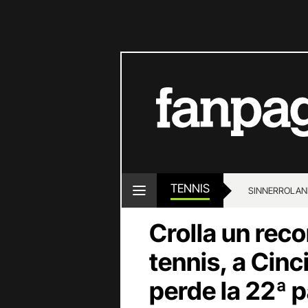
TENNIS
SINNER
ROLAN
Crolla un reco
tennis, a Cin
perde la 22ª 