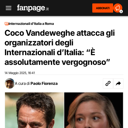
ABBONATI
2
Internazionali d'Italia a Roma
Coco Vandeweghe attacca gli
organizzatori degli
Internazionali d’Italia: “È
assolutamente vergognoso”
14 Maggio 2025
16:41
,
A cura di
Paolo Fiorenza