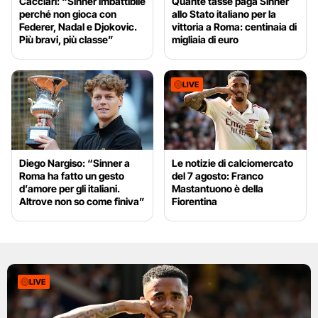
Cacciari: “Sinner imbattibile
Quante tasse paga Sinner
perché non gioca con
allo Stato italiano per la
Federer, Nadal e Djokovic.
vittoria a Roma: centinaia di
Più bravi, più classe”
migliaia di euro
LIVE
Diego Nargiso: “Sinner a
Le notizie di calciomercato
Roma ha fatto un gesto
del 7 agosto: Franco
d’amore per gli italiani.
Mastantuono è della
Altrove non so come finiva”
Fiorentina
LIVE