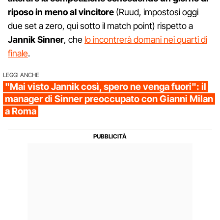
riposo in meno al vincitore
(Ruud, impostosi oggi
due set a zero, qui sotto il match point) rispetto a
Jannik Sinner
, che
lo incontrerà domani nei quarti di
finale
.
LEGGI ANCHE
"Mai visto Jannik così, spero ne venga fuori": il
manager di Sinner preoccupato con Gianni Milan
a Roma