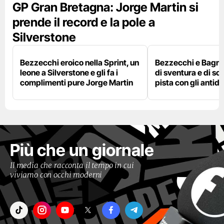
GP Gran Bretagna: Jorge Martin si
prende il record e la pole a
Silverstone
Bezzecchi eroico nella Sprint, un
Bezzecchi e Bagna
leone a Silverstone e gli fa i
di sventura e di so
complimenti pure Jorge Martin
pista con gli antidol
Più che un giornale
Il media che racconta il tempo in cui
viviamo con occhi moderni