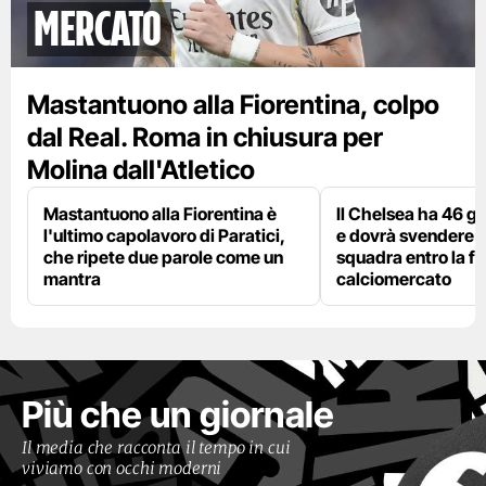
mercato
Mastantuono alla Fiorentina, colpo
dal Real. Roma in chiusura per
Molina dall'Atletico
Mastantuono alla Fiorentina è
Il Chelsea ha 46 gi
l'ultimo capolavoro di Paratici,
e dovrà svendere
che ripete due parole come un
squadra entro la fi
mantra
calciomercato
Più che un giornale
Il media che racconta il tempo in cui
viviamo con occhi moderni