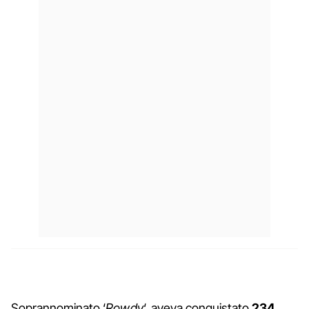
Soprannominato ‘
Rowdy
‘, aveva conquistato
234