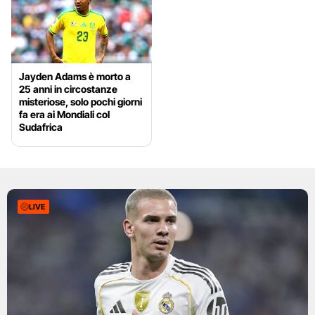
Jayden Adams è morto a
25 anni in circostanze
misteriose, solo pochi giorni
fa era ai Mondiali col
Sudafrica
LIVE