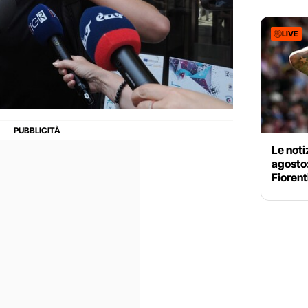
LIVE
Le noti
agosto
Fiorent