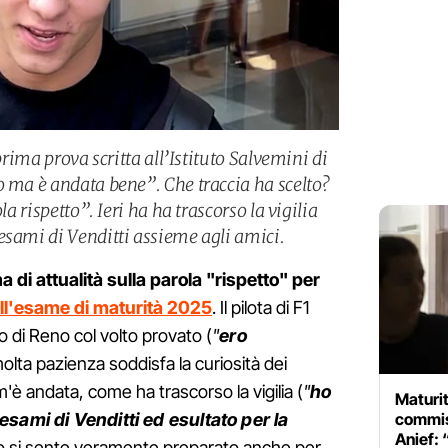
 prima prova scritta all’Istituto Salvemini di
o ma è andata bene”. Che traccia ha scelto?
la rispetto”. Ieri ha ha trascorso la vigilia
esami di Venditti assieme agli amici.
a di attualità sulla parola "rispetto" per
ll'esame di maturità 2025
. Il pilota di F1
io di Reno col volto provato (
"
ero
olta pazienza soddisfa la curiosità dei
m'è andata, come ha trascorso la vigilia (
"
ho
Maturit
esami di Venditti ed esultato per la
commiss
Anief: 
o si sente veramente preparato anche per