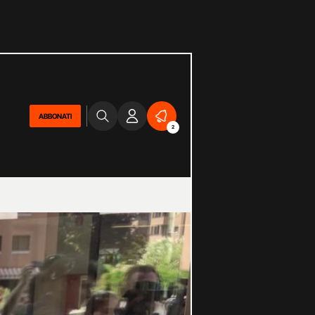
ABBONATI
2