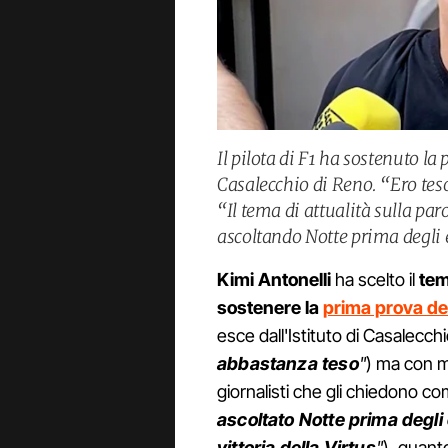
Il pilota di F1 ha sostenuto la
Casalecchio di Reno. “Ero tes
“Il tema di attualità sulla paro
ascoltando Notte prima degli 
Kimi Antonelli
ha scelto il
tem
sostenere la
prima prova de
esce dall'Istituto di Casalecch
abbastanza teso
"
) ma con m
giornalisti che gli chiedono co
ascoltato Notte prima degli 
vittoria della Virtus
"
), quant