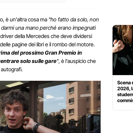
o, è un'altra cosa ma
"ho fatto da solo, non
 di darmi una mano perché erano impegnati
il driver della Mercedes che deve dividersi
 delle pagine dei libri e il rombo del motore.
 prima del prossimo Gran Premio in
entrare solo sulle gare
"
, è l'auspicio che
 autografi.
Scena m
2026, l
student
commis