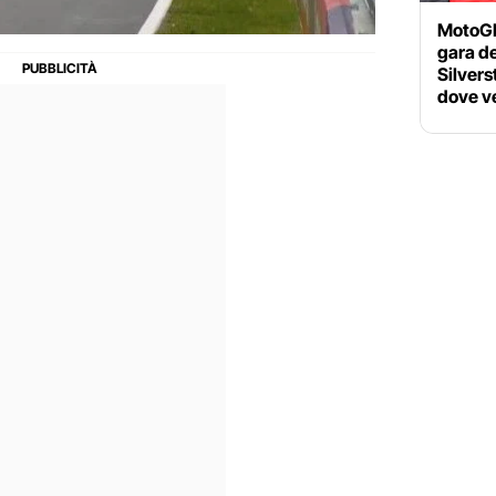
MotoGP 
gara d
Silvers
dove ve