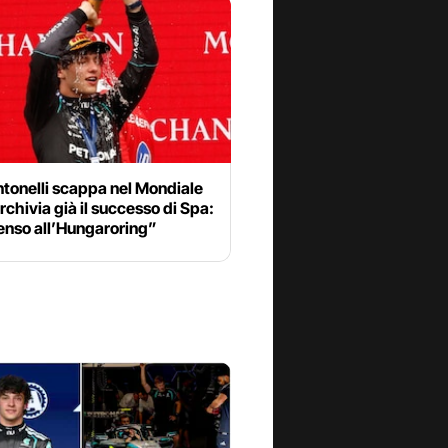
tonelli scappa nel Mondiale
rchivia già il successo di Spa:
enso all’Hungaroring”