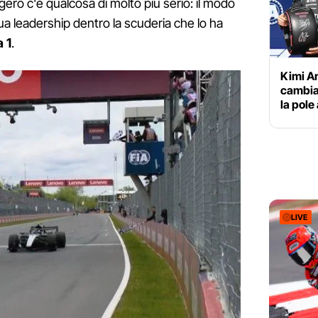
ro c'è qualcosa di molto più serio: il modo
sua leadership dentro la scuderia che lo ha
 1
.
Kimi An
cambia
la pole
LIVE