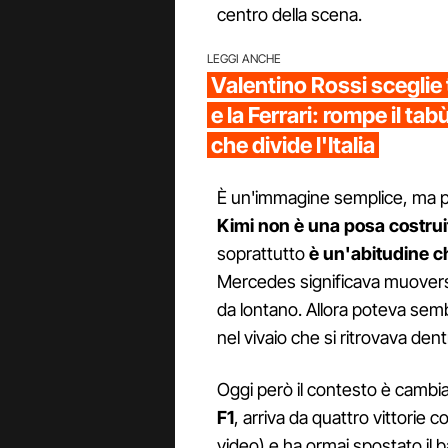
centro della scena.
LEGGI ANCHE
Valentino Rossi sceglie 
e la Ferrari: rompe il tab
che divide l'Italia
È un'immagine semplice, ma p
Kimi non è una posa costrui
soprattutto
è un'abitudine c
Mercedes significava muover
da lontano. Allora poteva semb
nel vivaio che si ritrovava dent
Oggi però il contesto è cambiato
F1
, arriva da quattro vittorie 
video) e ha ormai spostato il 