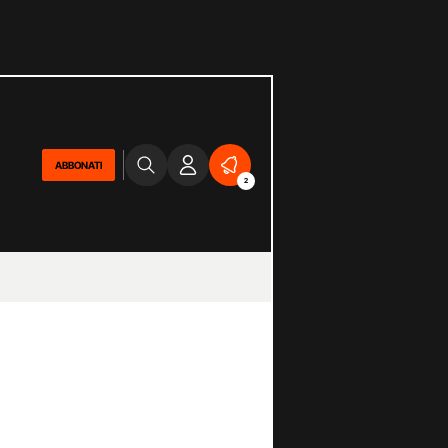
ABBONATI
2