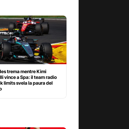
es trema mentre Kimi
li vince a Spa: il team radio
ck limits svela la paura del
o