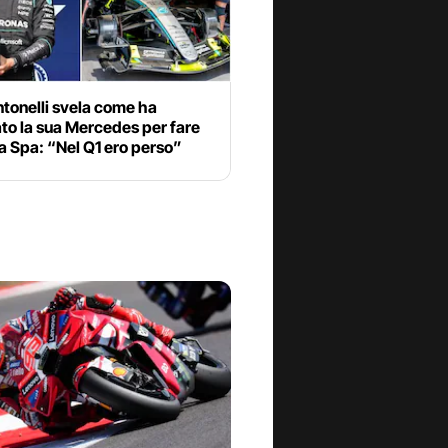
tonelli svela come ha
to la sua Mercedes per fare
 a Spa: “Nel Q1 ero perso”