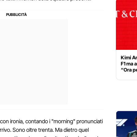
Kimi An
F1 ma a
“Ora p
con ironia, contando i "morning" pronunciati
rivo. Sono oltre trenta. Ma dietro quel