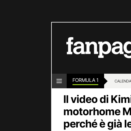
FORMULA 1
CALENDA
Il video di Kim
motorhome M
perché è già 