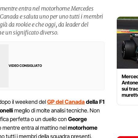
so mentre entra nel motorhome Mercedes
 Canada e saluta uno per uno tutti i membri
già da rookie e che oggi, da leader del
 un significato diverso.
VIDEO CONSIGLIATO
Merced
Antonel
sui tra
murett
 dopo il weekend del
GP del Canada
della F1
onelli
meglio di molte analisi tecniche. Non
fica perfetta o un duello con
George
ano mentre entra al mattino nel
motorhome
o tutti i membri della squadra presenti.