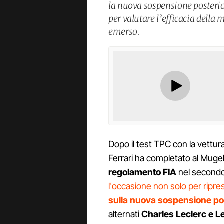
la nuova sospensione posterio
per valutare l’efficacia della 
emerso.
Dopo il test TPC con la vettur
Ferrari ha completato al Mugel
regolamento FIA
nel secondo 
l'occasione non solo per ripr
sulla nuova sospensione pos
alternati
Charles Leclerc e L