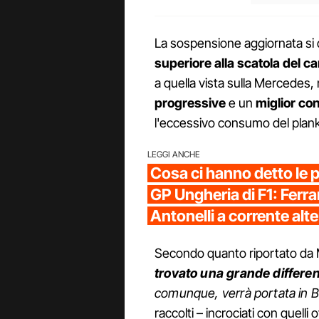
La sospensione aggiornata si d
superiore alla scatola del c
a quella vista sulla Mercedes
progressive
e un
miglior con
l'eccessivo consumo del plank 
LEGGI ANCHE
Cosa ci hanno detto le p
GP Ungheria di F1: Ferrar
Antonelli a corrente alt
Secondo quanto riportato da M
trovato una grande differe
comunque, verrà portata in B
raccolti – incrociati con quelli