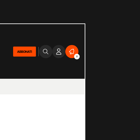
ABBONATI
2