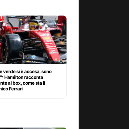
e verde si è accesa, sono
”: Hamilton racconta
ente ai box, come sta il
ico Ferrari