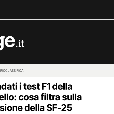
RIO
CLASSIFICA
ti i test F1 della
llo: cosa filtra sulla
ione della SF-25