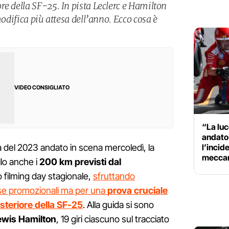
re della SF-25. In pista Leclerc e Hamilton
modifica più attesa dell’anno. Ecco cosa è
VIDEO CONSIGLIATO
“La luc
andato
l’incid
a del 2023 andato in scena mercoledì, la
meccan
lo anche i
200 km previsti dal
filming day stagionale,
sfruttando
ese promozionali ma per una
prova cruciale
teriore della SF-25
. Alla guida si sono
ewis Hamilton
, 19 giri ciascuno sul tracciato