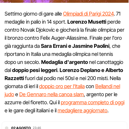
Settimo giorno di gare alle
Olimpiadi di Parigi 2024
. 71
medaglie in palio in 14 sport.
Lorenzo Musetti
perde
contro Novak Djokovic e giocherà la finale olimpica per
il bronzo contro Felix Auger-Aliassime. Finale per l'oro
già raggiunta da
Sara Errani e Jasmine Paolini
, che
riportano in Italia una medaglia olimpica nel tennis
dopo un secolo.
Medaglia d'argento
nel canottaggio
dal
doppio pesi leggeri
.
Lorenzo Deplano e Alberto
Razzetti
fuori dal podio nei 50sl e nei 200 misti. Nella
giornata di ieri il
doppio oro per l'Italia
con
Bellandi nel
judo
e
De Gennaro nella canoa slam
, argento per le
azzurre del fioretto. Qui il
programma completo di oggi
e le gare degli italiani e il
medagliere aggiornato
.
02 AGOSTO
23:46