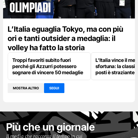
olimpiadi
L’Italia eguaglia Tokyo, ma con più
ori e tanti outsider a medaglia: il
volley ha fatto la storia
Troppi favoriti subito fuori
L'Italia vince il me
perché gli Azzurri potessero
sfortuna: la classif
sognare di vincere 50 medaglie
posti è straziante
MOSTRA ALTRO
SEGUI
Più che un giornale
Il media che racconta il tempo in cui