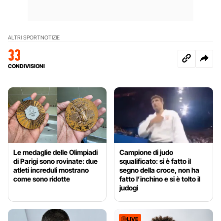
ALTRI SPORT
NOTIZIE
33
CONDIVISIONI
Le medaglie delle Olimpiadi
Campione di judo
di Parigi sono rovinate: due
squalificato: si è fatto il
atleti increduli mostrano
segno della croce, non ha
come sono ridotte
fatto l’inchino e si è tolto il
judogi
LIVE